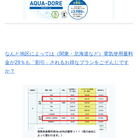
なんと地区によっては（関東・北海道など）電気使用量料
金が29％も「割引」されるお得なプランをごぞんじです
か？