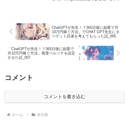
警告です。【なぜ noindex が問題なの
か？】noindex とは「このページは検索
結果に載せないでください」とい...
ChatGPTが先生！？365日後に副業で月
10万円稼ぐ方法」でCHAT GPT先生にタ
ーゲット読者を考えてもらった話_005
「ChatGPTが先生！？365日後に副業で
月10万円稼ぐ方法」再度ペルソナを設定
させた話_007
コメント
コメントを書き込む
ホーム
未分類