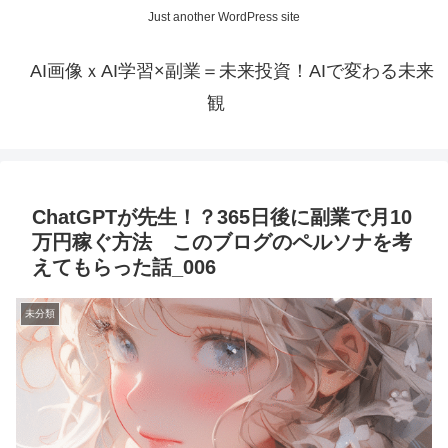
Just another WordPress site
AI画像ｘAI学習×副業＝未来投資！AIで変わる未来
観
ChatGPTが先生！？365日後に副業で月10
万円稼ぐ方法 このブログのペルソナを考
えてもらった話_006
未分類