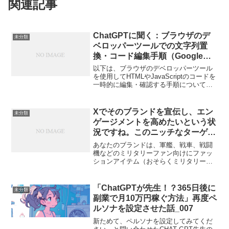
関連記事
ChatGPTに聞く：ブラウザのデ
未分類
ベロッパーツールでの文字列置
換・コード編集手順（Google
Chrome編）
以下は、ブラウザのデベロッパーツール
を使用してHTMLやJavaScriptのコードを
一時的に編集・確認する手順について、
ChatGPTが提供した内容を基に、より詳
細かつ包括的に整理・補足した説明で
す。このプロセスは、特にウェブ開発や
Xでそのブランドを宣伝し、エン
未分類
デバッ...
ゲージメントを高めたいという状
況ですね。このニッチなターゲッ
ト層とブランドの特徴を考慮し、
あなたのブランドは、軍艦、戦車、戦闘
以下の運用戦略を提案
機などのミリタリーファン向けにファッ
ションアイテム（おそらくミリタリーを
テーマにした服やアクセサリー）を販売
しており、Xでそのブランドを宣伝し、エ
ンゲージメントを高めたいという状況で
「ChatGPTが先生！？365日後に
未分類
すね。このニッチなター...
副業で月10万円稼ぐ方法」再度ペ
ルソナを設定させた話_007
新ためて、ペルソナを設定してみてくだ