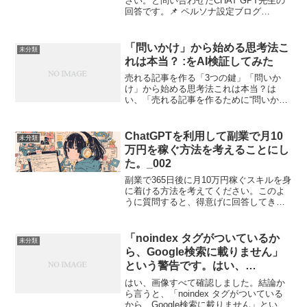
さい。と問い合わせたCHAT GPT先生の
回答です。📌 ペルソナ設定ブログ
「ChatGPTが先生！？365日後に副業で
月10万円稼ぐ方法」のターゲット層を具
体的な人物像（ペルソナ）として設定し
「問いかけ」から始める思考法こ
未分類
ます。🎯 ペ...
れは本当？ :をAI検証してみた
売れる記事を作る「3つの鍵」「問いか
け」から始める思考法これは本当？は
い、「売れる記事を作るために“問いか
け”から始める思考法」は本当で、非常に
効果的です。これは心理学やマーケティ
ングの観点からも裏付けられています。
ChatGPTを利用して副業で月10
未分類
以下に、その理由を3つの...
万円を稼ぐ方法を考えることにし
た。_002
副業で365日後に月10万円稼ぐスキルを身
に着ける方法を考えてください。このよ
うに質問すると、得意げに回答してきま
した。副業で365日後に月10万円稼ぐスキ
ルを身につけるためのプランを一緒に考
えていきましょう！ChatGPTを活用すれ
「noindex タグがついているか
未分類
ば、効...
ら、Google検索に載りません」
という警告です。はい、
ChatGPTに尋ねてみた。
はい、画像すべて確認しました。結論か
ら言うと、「noindex タグがついている
から、Google検索に載りません」という