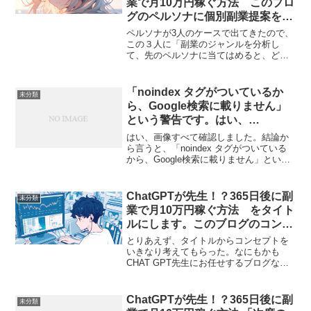
業で月10万円稼ぐ方法 このブロ
グのペルソナに個別副業提案を考
えてもらった話_008
ペルソナが3人のケースで出てきたので、
この３人に「副業のジャンルを分析し
て、先のペルソナに当てはめると、どの
様な副業を、提案しますか？」と質問し
ました。📌 副業ジャンル分析とペルソナ
別の提案それぞれのペルソナに適した副
「noindex タグがついているか
未分類
業を 「稼ぎやすさ」「...
ら、Google検索に載りません」
という警告です。はい、
ChatGPTに尋ねてみた。
はい、画像すべて確認しました。結論か
ら言うと、「noindex タグがついている
から、Google検索に載りません」という
警告です。【なぜ noindex が問題なの
か？】noindex とは「このページは検索
結果に載せないでください」とい...
ChatGPTが先生！？365日後に副
未分類
業で月10万円稼ぐ方法 をタイト
ルにします。このブログのコンセ
プトを考えてもらった話_004
とりあえず、タイトルからコンセプトを
いきなり考えてもらった。なにもかも
CHAT GPT先生にお任せするブログなの
で問題ない！と進めます。ブログのコン
セプト**「ChatGPTが先生！？365日後に
副業で月10万円稼ぐ方法」**は、
ChatGPTが先生！？365日後に副
未分類
AI（Ch...