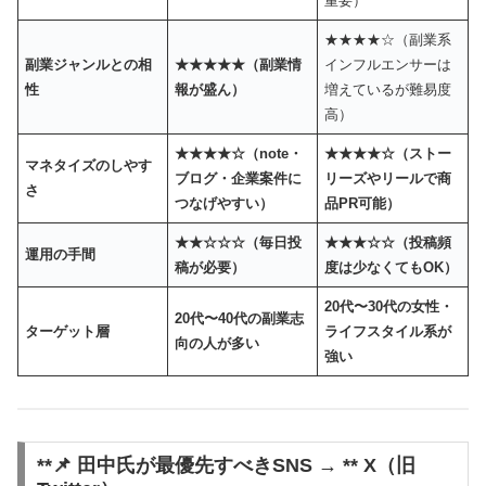
重要）
★★★★☆（副業系
副業ジャンルとの相
★★★★★（副業情
インフルエンサーは
性
報が盛ん）
増えているが難易度
高）
★★★★☆（note・
★★★★☆（ストー
マネタイズのしやす
ブログ・企業案件に
リーズやリールで商
さ
つなげやすい）
品PR可能）
★★☆☆☆（毎日投
★★★☆☆（投稿頻
運用の手間
稿が必要）
度は少なくてもOK）
20代〜30代の女性・
20代〜40代の副業志
ターゲット層
ライフスタイル系が
向の人が多い
強い
**📌 田中氏が最優先すべきSNS → ** X（旧