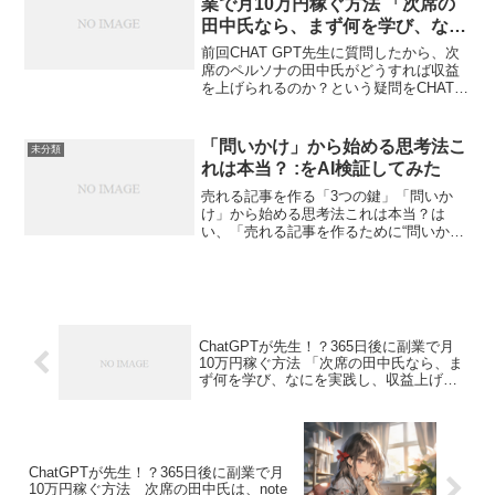
業で月10万円稼ぐ方法 「次席の
田中氏なら、まず何を学び、なに
を実践し、収益上げる案件を見つ
前回CHAT GPT先生に質問したから、次
ける事ができるのでしょう
席のペルソナの田中氏がどうすれば収益
を上げられるのか？という疑問をCHAT
か？ 」という話_010
GPT先生に問い合わせてみた。次席の田
中氏なら、まず何を学び、なにを実践
し、収益上げる案件を見つける事ができ
「問いかけ」から始める思考法こ
未分類
るのでしょうか...
れは本当？ :をAI検証してみた
売れる記事を作る「3つの鍵」「問いか
け」から始める思考法これは本当？は
い、「売れる記事を作るために“問いか
け”から始める思考法」は本当で、非常に
効果的です。これは心理学やマーケティ
ングの観点からも裏付けられています。
以下に、その理由を3つの...
ChatGPTが先生！？365日後に副業で月
10万円稼ぐ方法 「次席の田中氏なら、ま
ず何を学び、なにを実践し、収益上げる
案件を見つける事ができるのでしょう
か？ 」という話_010
ChatGPTが先生！？365日後に副業で月
10万円稼ぐ方法 次席の田中氏は、note