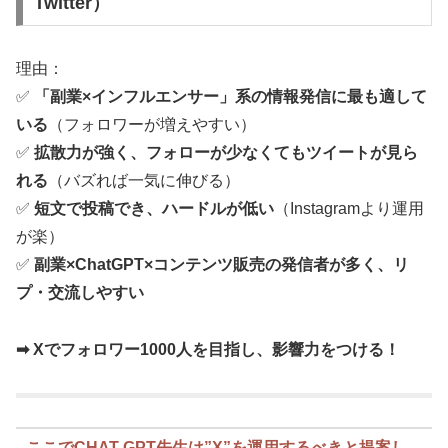
Twitter）
理由：
✅
「副業×インフルエンサー」系の情報発信に最も適して
いる
（フォロワーが増えやすい）
✅
拡散力が強く、フォローが少なくてもツイートが見ら
れる
（バズれば一気に伸びる）
✅
短文で投稿でき、ハードルが低い
（Instagramより運用
が楽）
✅
副業×ChatGPT×コンテンツ販売の発信者が多く、リ
プ・交流しやすい
➡ Xでフォロワー1000人を目指し、影響力をつける！
ここでCHAT GPT先生は”X”を運用するべきと提案し