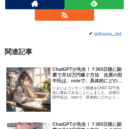
tadkyusyu_gp4
関連記事
ChatGPTが先生！？365日後に副
未分類
業で月10万円稼ぐ方法 次席の田
中氏は、noteで、具体的にどのよ
うなコンテンツを書けばいいので
いよいよコンテンツ関連をCHAT GPT先
すか？」という話_012
生に尋ねてみることにしました。次席の
田中氏は、noteで、具体的にどのような
コンテンツを書けばいいのですか？↓ここ
からCHAT GPT先生の回答📌 田中氏が
noteで書くべき具体的なコンテンツ田中
氏...
ChatGPTが先生！？365日後に副
未分類