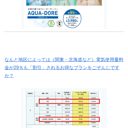
なんと地区によっては（関東・北海道など）電気使用量料
金が29％も「割引」されるお得なプランをごぞんじです
か？